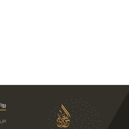
روا
من 