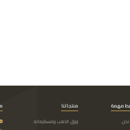
بط مهمة
منتجاتنا
مع
نحن
ورق الذهب ومستلزماته