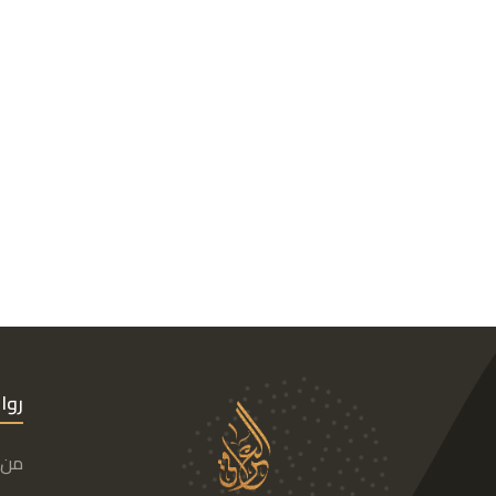
روا
من 