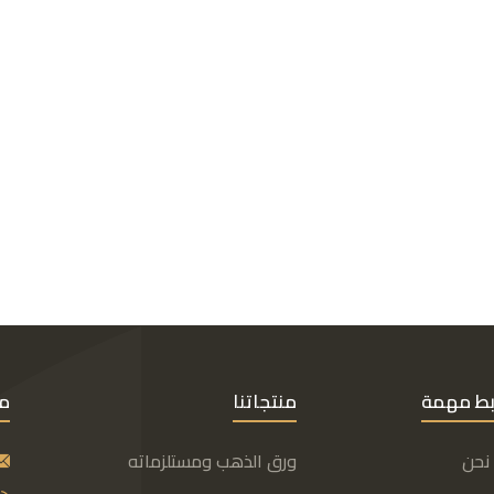
بط مهمة
منتجاتنا
مع
نحن
ورق الذهب ومستلزماته