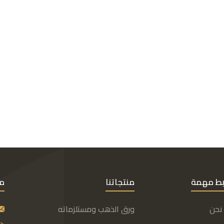
بط مهمة
منتجاتنا
مع
نحن
ورق الذهب ومستلزماته