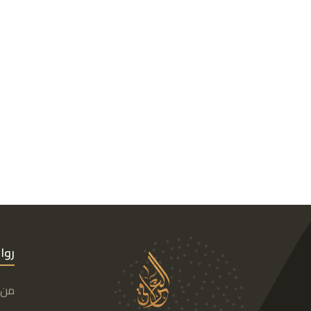
روا
من 