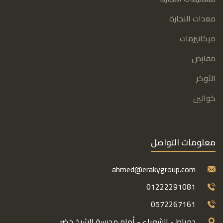
معدات النجارة
ميكانيزمات
مقابض
الأوكر
كوالين
معلومات التواصل
ahmed@erakygroup.com
01222291081
0572267161
دمياط - الشعراء - أمام مدرسة الشيخ خضر