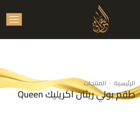
الرئيسية
المنتجات
طقم بولي ريثان اكريليك Queen