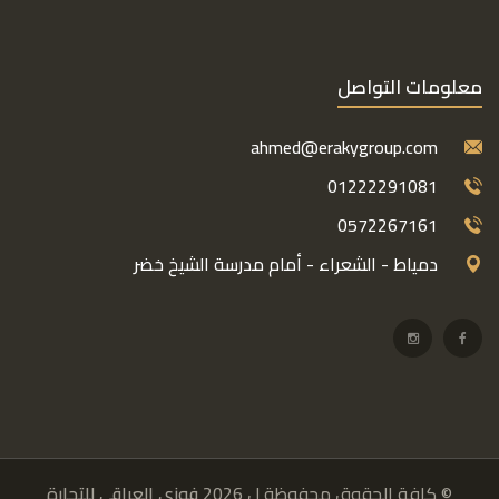
معلومات التواصل
ahmed@erakygroup.com
01222291081
0572267161
دمياط - الشعراء - أمام مدرسة الشيخ خضر
© كافة الحقوق محفوظة ل 2026
فوزي العراقي للتجارة