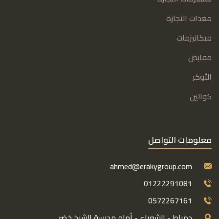
معدات النجارة
ميكانيزمات
مقابض
الأوكر
كوالين
معلومات التواصل
ahmed@erakygroup.com
01222291081
0572267161
دمياط - الشعراء - أمام مدرسة الشيخ خضر