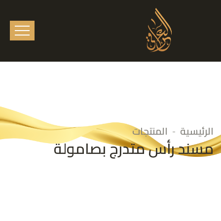
الرئيسية
المنتجات
مسند رأس متدرج بصامولة