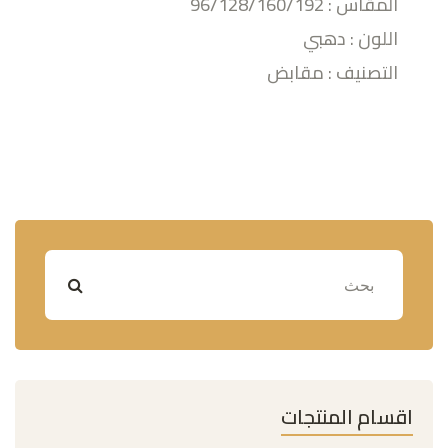
المقاس : 96/128/160/192
اللون : دهبي
التصنيف : مقابض
اقسام المنتجات