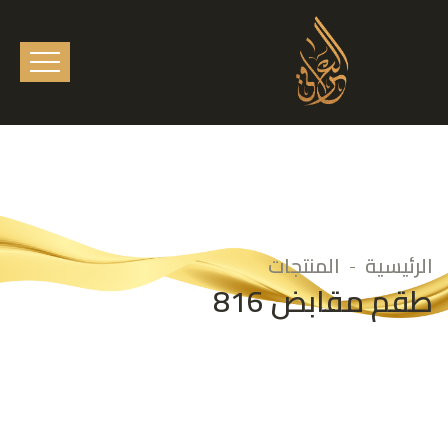
الرئيسية
المنتجات
طقم مقابض 816