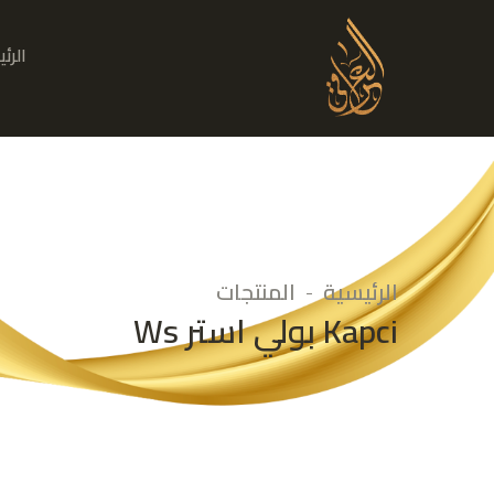
الرئ
الرئيسية
المنتجات
Kapci بولي استر Ws