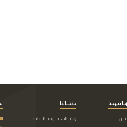
بط مهمة
منتجاتنا
مع
نحن
ورق الذهب ومستلزماته