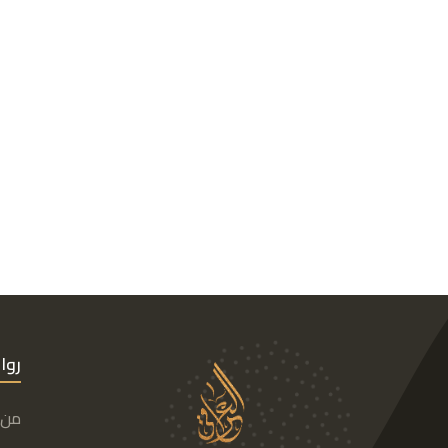
روا
من 