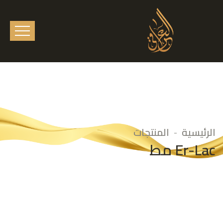
الرئيسية
المنتجات
Er-Lac مط