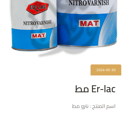
2024-05-30
Er-lac مط
اسم المنتج : نترو مط