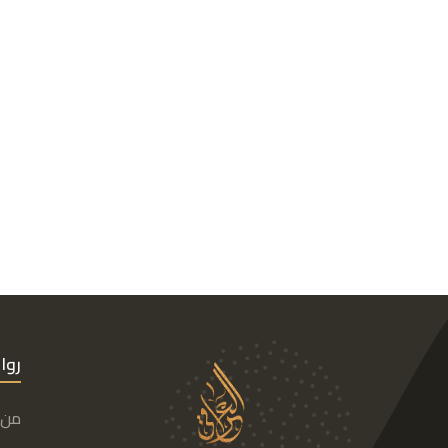
روا
من 